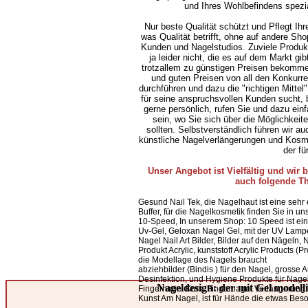
und Ihres Wohlbefindens spezia
Nur beste Qualität schützt und Pflegt Ihr
was Qualität betrifft, ohne auf andere Sh
Kunden und Nagelstudios. Zuviele Produk
ja leider nicht, die es auf dem Markt gib
trotzallem zu günstigen Preisen bekomme
und guten Preisen von all den Konkurr
durchführen und dazu die "richtigen Mitte
für seine anspruchsvollen Kunden sucht, b
gerne persönlich, rufen Sie und dazu einf
sein, wo Sie sich über die Möglichkeit
sollten. Selbstverständlich führen wir au
künstliche Nagelverlängerungen und Kosmet
der fü
Unser Angebot ist Vielfältig und wir 
auch folgende T
Gesund Nail Tek, die Nagelhaut ist eine sehr
Buffer, für die Nagelkosmetik finden Sie in 
10-Speed, In unserem Shop: 10 Speed ist ein
Uv-Gel, Geloxan Nagel Gel, mit der UV Lamp
Nagel Nail Art Bilder, Bilder auf den Nägeln, Na
Produkt Acrylic, kunststoff Acrylic Products (P
die Modellage des Nagels braucht
abziehbilder (Bindis ) für den Nagel, grosse
Desinfektion, und Hygiene Produkte für Nagel
Nageldesign: der mit Gel modell
Fingernagel Kurs, Fingernagel Verlängerung l
Kunst Am Nagel, ist für Hände die etwas Beso