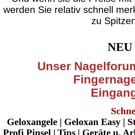
werden Sie relativ schnell merk
zu Spitzen
NEU
Unser Nagelforu
Fingernag
Eingan
Schne
Geloxangele
|
Geloxan Easy
|
S
Profi Pinsel
|
Tips
|
Geräte u. Ar