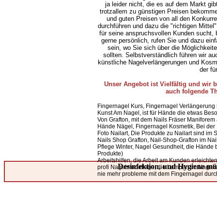
ja leider nicht, die es auf dem Markt gib
trotzallem zu günstigen Preisen bekomme
und guten Preisen von all den Konkurr
durchführen und dazu die "richtigen Mitte
für seine anspruchsvollen Kunden sucht, b
gerne persönlich, rufen Sie und dazu einf
sein, wo Sie sich über die Möglichkeit
sollten. Selbstverständlich führen wir au
künstliche Nagelverlängerungen und Kosmet
der fü
Unser Angebot ist Vielfältig und wir 
auch folgende T
Fingernagel Kurs, Fingernagel Verlängerung l
Kunst Am Nagel, ist für Hände die etwas Beso
Von Grafton, mit dem Nails Fräser Maniforem a
Hände Nägel, Fingernagel Kosmetik, Bei de
Foto Nailart, Die Produkte zu Nailart sind im
Nails Shop Grafton, Nail-Shop-Grafton im Nai
Pflege Winter, Nagel Gesundheit, die Hände 
Produkte)
Arbeitshilfen, die Arbeit am Kunden erleicht
Desinfektion, und Hygiene müs
profi Nagelmodellage, die Lampen im Nagelst
nie mehr probleme mit dem Fingernagel durch 