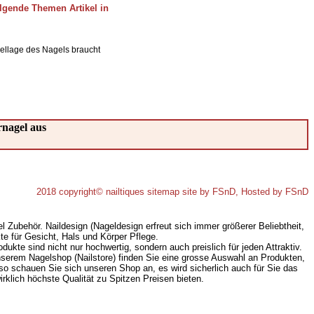
olgende Themen Artikel in
odellage des Nagels braucht
rnagel aus
2018 copyright©
nailtiques
sitemap
site by
FSnD
, Hosted by
FSnD
 Zubehör. Naildesign (Nageldesign erfreut sich immer größerer Beliebtheit,
e für Gesicht, Hals und Körper Pflege.
dukte sind nicht nur hochwertig, sondern auch preislich für jeden Attraktiv.
 unserem Nagelshop (Nailstore) finden Sie eine grosse Auswahl an Produkten,
so schauen Sie sich unseren Shop an, es wird sicherlich auch für Sie das
irklich höchste Qualität zu Spitzen Preisen bieten.