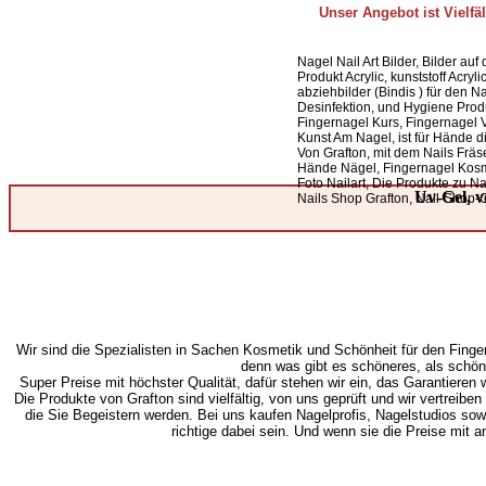
Unser Angebot ist Vielfä
Nagel Nail Art Bilder, Bilder auf 
Produkt Acrylic, kunststoff Acry
abziehbilder (Bindis ) für den 
Desinfektion, und Hygiene Produ
Fingernagel Kurs, Fingernagel V
Kunst Am Nagel, ist für Hände d
Von Grafton, mit dem Nails Fräs
Hände Nägel, Fingernagel Kosm
Foto Nailart, Die Produkte zu Na
Uv-Gel, v
Nails Shop Grafton, Nail-Shop-G
Wir sind die Spezialisten in Sachen Kosmetik und Schönheit für den Finger
denn was gibt es schöneres, als schön
Super Preise mit höchster Qualität, dafür stehen wir ein, das Garantieren w
Die Produkte von Grafton sind vielfältig, von uns geprüft und wir vertreib
die Sie Begeistern werden. Bei uns kaufen Nagelprofis, Nagelstudios sow
richtige dabei sein. Und wenn sie die Preise mit a