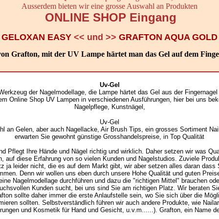
Ausserdem bieten wir eine grosse Auswahl an Produkten
ONLINE SHOP Eingang
>
GELOXAN EASY
<< und >>
GRAFTON AQUA GOLD
von Grafton, mit der UV Lampe härtet man das Gel auf dem Finge
Uv-Gel
Werkzeug der Nagelmodellage, die Lampe härtet das Gel aus der Fingernagel 
nserem Online Shop UV Lampen in verschiedenen Ausführungen, hier bei uns 
Nagelpflege, Kunstnägel,
Uv-Gel
l an Gelen, aber auch Nagellacke, Air Brush Tips, ein grosses Sortiment Nail 
erwarten Sie gewohnt günstige Grosshandelspreise, in Top Qualität
nd Pflegt Ihre Hände und Nägel richtig und wirklich. Daher setzen wir was Quali
, auf diese Erfahrung von so vielen Kunden und Nagelstudios. Zuviele Produ
ja leider nicht, die es auf dem Markt gibt, wir aber setzen alles daran dass S
mmen. Denn wir wollen uns eben durch unsere Hohe Qualität und guten Preise
eine Nagelmodellage durchführen und dazu die "richtigen Mittel" brauchen ode
uchsvollen Kunden sucht, bei uns sind Sie am richtigen Platz. Wir beraten Si
fton sollte daher immer die erste Anlaufstelle sein, wo Sie sich über die Mögli
ieren sollten. Selbstverständlich führen wir auch andere Produkte, wie Nailart
rungen und Kosmetik für Hand und Gesicht, u.v.m......). Grafton, ein Name der