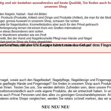
ltig und wir bestehen ausnahmslos auf beste Qualität, Sie finden auch f
unserem Shop
den Nägeln, Nailart - Nail-Art-Bilder
lic Products (Produkte, Artikel) sind Dinge und Produkte (Artikel), die man für die M
Nagel, grosse Auswahl in unserem Shop, schauen Sie vorbei
kte für Nagelstudios, Kosmetikstudios aber auch für den Privat gebrauch
erlängerung lernen mit einem Kurs von Grafton international
ie etwas Besonderes sein sollen.
er Maniforem arbeiten wie ein Profi
etik, Bei der Hand und Nagelkosmetik Pflegt man Hände und Nägel
ilart sind im Shop als Fotos abgebildet
on Grafton, mit der UV Lampe härtet man das Gel auf dem Finge
rafton im Nails Shop von Grafton gibt es alles für Hände und Nägel
nagel, sowie auch den Nagelbedarf, Nagelpflege, Nageldesign und Fingernagel
e gepflegte Hände und Fingernägel? Sie finden in unserem Shop auch Produkt
ir Ihnen. Testen Sie uns, Sie werden definitiv Zufrieden sein, denn unsere Pro
en selbstverständlich auch viele eigene Produkte, die wir entwickelt haben. In
ie auch Privat Personen und dies alles zu günstigen Grosshandelspreisen. Al
nderen online Shops vergleichen, werden Sie relativ schnell merken, das wir w
NEU NEU NEU